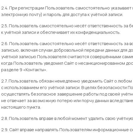
2.4. При регистрации Пользователь самостоятельно указывает
электронную почту) и пароль для доступа к учётной записи.
2.5. Пользователь самостоятельно несёт ответственность за б
к учётной записи и обеспечивает их конфиденциальность.
2.6. Пользователь самостоятельно несёт ответственность за вс
записью, включая случаи добровольной передачи данных для до
учётной записью Пользователя считаются совершёнными самим
когда Пользователь уведомил Сайт о несанкционированном дост
разделе 9 «Контакты».
2.7. Пользователь обязан немедленно уведомить Сайт о любом 
с использованием его учётной записи. В целях безопасности 
осуществлять безопасное завершение работы под своей учётно
не отвечает за возможную потерю или порчу данных вследств
настоящего пункта.
2.8. Пользователь вправе в любой момент удалить свою учётную
2.9. Сайт вправе направлять Пользователям информационные с