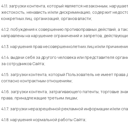
4.1.1. загрузки контента, который является незаконным, нарушае
жестокость, ненависть и/или дискриминацию, содержит недост
конкретных лиц, организаций, органов власти;
4.1.2. побуждения к совершению противоправных действий, а та
направлены на нарушение ограничений и запретов, действующи
4.1.3. нарушения прав несовершеннолетних лиц и/или причинени
4.1.4. выдачи себя за другого человека или представителя орган
за сотрудников Сайта;
4.1.5. загрузки контента, который Пользователь не имеет права
согласно контрактным отношениям;
4.1.6. загрузки контента, затрагивающего патенты, торговые зн
права, принадлежащие третьим лицам;
4.1.7. загрузки неразрешённой рекламной информации и/или сп
4.1.8. нарушения нормальной работы Сайта;