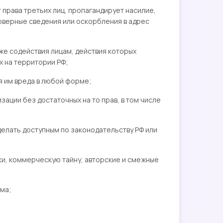
т права третьих лиц, пропагандирует насилие,
оверные сведения или оскорбления в адрес
кже содействия лицам, действия которых
х на территории РФ;
я им вреда в любой форме;
изации без достаточных на то прав, в том числе
 делать доступным по законодательству РФ или
аки, коммерческую тайну, авторские и смежные
ама;