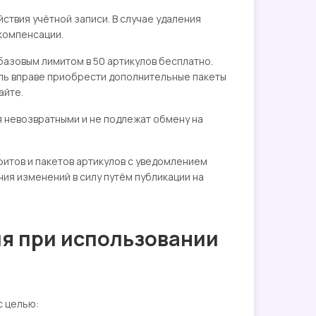
ствия учётной записи. В случае удаления
компенсации.
базовым лимитом в 50 артикулов бесплатно.
ль вправе приобрести дополнительные пакеты
айте.
я невозвратными и не подлежат обмену на
фитов и пакетов артикулов с уведомлением
ния изменений в силу путём публикации на
ля при использовании
с целью: