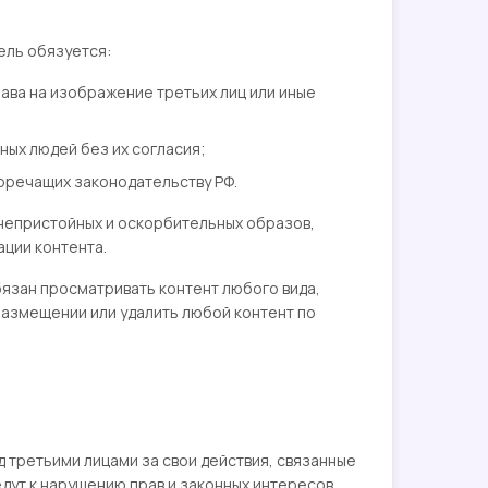
ель обязуется:
ава на изображение третьих лиц или иные
ых людей без их согласия;
воречащих законодательству РФ.
 непристойных и оскорбительных образов,
ации контента.
обязан просматривать контент любого вида,
азмещении или удалить любой контент по
д третьими лицами за свои действия, связанные
едут к нарушению прав и законных интересов