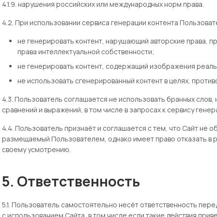
4.1.9. нарушения российских или международных норм права.
4.2. При использовании сервиса генерации контента Пользоват
не генерировать контент, нарушающий авторские права, пр
права интеллектуальной собственности;
не генерировать контент, содержащий изображения реальн
не использовать сгенерированный контент в целях, проти
4.3. Пользователь соглашается не использовать бранных слов,
сравнений и выражений, в том числе в запросах к сервису генер
4.4. Пользователь признаёт и соглашается с тем, что Сайт не 
размещаемый Пользователем, однако имеет право отказать в р
своему усмотрению.
5. Ответственность
5.1. Пользователь самостоятельно несёт ответственность пере
с использованием Сайта, в том числе если такие действия прив