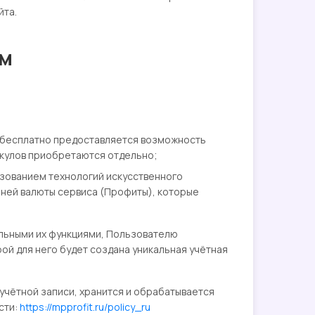
йта.
ом
в; бесплатно предоставляется возможность
икулов приобретаются отдельно;
ьзованием технологий искусственного
нней валюты сервиса (Профиты), которые
ельными их функциями, Пользователю
ой для него будет создана уникальная учётная
учётной записи, хранится и обрабатывается
сти:
https://mpprofit.ru/policy_ru