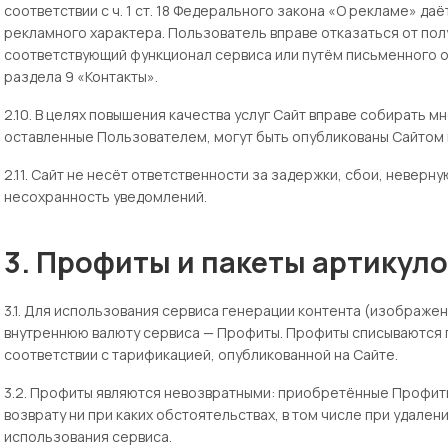
соответствии с ч. 1 ст. 18 Федерального закона «О рекламе» д
рекламного характера. Пользователь вправе отказаться от по
соответствующий функционал сервиса или путём письменного 
раздела 9 «Контакты».
2.10. В целях повышения качества услуг Сайт вправе собирать м
оставленные Пользователем, могут быть опубликованы Сайтом ка
2.11. Сайт не несёт ответственности за задержки, сбои, неверн
несохранность уведомлений.
3. Профиты и пакеты артикул
3.1. Для использования сервиса генерации контента (изображе
внутреннюю валюту сервиса — Профиты. Профиты списываются 
соответствии с тарификацией, опубликованной на Сайте.
3.2. Профиты являются невозвратными: приобретённые Профит
возврату ни при каких обстоятельствах, в том числе при удале
использования сервиса.