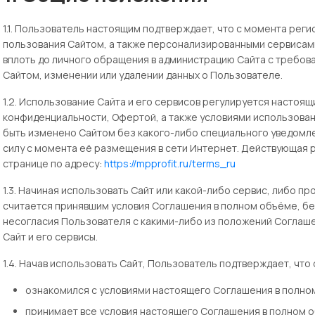
1.1. Пользователь настоящим подтверждает, что с момента реги
пользования Сайтом, а также персонализированными сервисами
вплоть до личного обращения в администрацию Сайта с требов
Сайтом, изменении или удалении данных о Пользователе.
1.2. Использование Сайта и его сервисов регулируется настоя
конфиденциальности, Офертой, а также условиями использова
быть изменено Сайтом без какого-либо специального уведомле
силу с момента её размещения в сети Интернет. Действующая 
странице по адресу:
https://mpprofit.ru/terms_ru
1.3. Начиная использовать Сайт или какой-либо сервис, либо п
считается принявшим условия Соглашения в полном объёме, без
несогласия Пользователя с какими-либо из положений Соглаше
Сайт и его сервисы.
1.4. Начав использовать Сайт, Пользователь подтверждает, что 
ознакомился с условиями настоящего Соглашения в полно
принимает все условия настоящего Соглашения в полном о